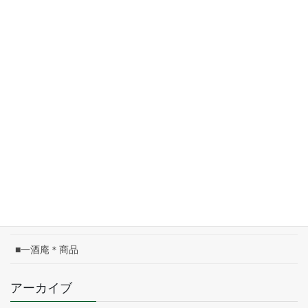
2026/06/01
05/08(金)は午前中休み
2026/05/08
皐月のこよみ
2026/05/01
04/17(金)は午前中休み
2026/04/17
カテゴリー
■一酒庵＊お知らせ
■一酒庵＊商品
アーカイブ