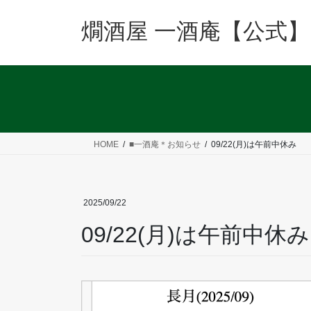
コ
ナ
ン
ビ
燗酒屋 一酒庵【公式】
テ
ゲ
ン
ー
ツ
シ
へ
ョ
ス
ン
キ
に
ッ
移
HOME
■一酒庵＊お知らせ
09/22(月)は午前中休み
プ
動
2025/09/22
09/22(月)は午前中休み