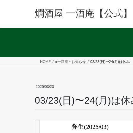
コ
ナ
ン
ビ
燗酒屋 一酒庵【公式】
テ
ゲ
ン
ー
ツ
シ
へ
ョ
ス
ン
キ
に
ッ
移
HOME
■一酒庵＊お知らせ
03/23(日)〜24(月)は休み
プ
動
2025/03/23
03/23(日)〜24(月)は