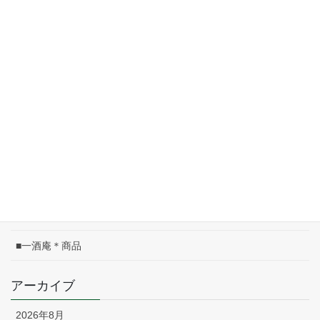
05/08(金)は午前中休み
2026/05/08
皐月のこよみ
2026/05/01
04/17(金)は午前中休み
2026/04/17
カテゴリー
■一酒庵＊お知らせ
■一酒庵＊商品
アーカイブ
2026年8月